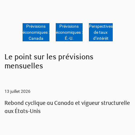
Prévisions
Prévisions
Perspectives
économiques :
économiques :
de taux
Canada
É.-U.
d’intérêt
Le point sur les prévisions
mensuelles
13 juillet 2026
Rebond cyclique au Canada et vigueur structurelle
aux États-Unis