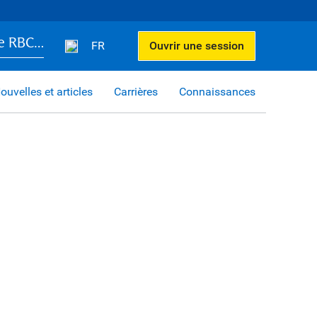
e RBC…
FR
Ouvrir une session
ouvelles et articles
Carrières
Connaissances