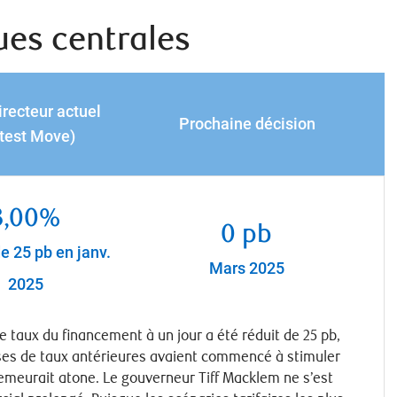
ues centrales
irecteur actuel
Prochaine décision
test Move)
3,00%
0 pb
e 25 pb en janv.
Mars 2025
2025
le taux du financement à un jour a été réduit de 25 pb,
ses de taux antérieures avaient commencé à stimuler
emeurait atone. Le gouverneur Tiff Macklem ne s’est