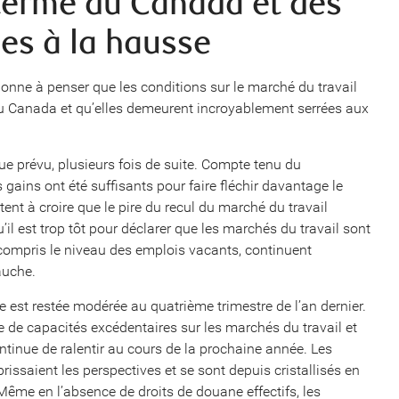
 terme du Canada et des
ées à la hausse
donne à penser que les conditions sur le marché du travail
au Canada et qu’elles demeurent incroyablement serrées aux
e prévu, plusieurs fois de suite. Compte tenu du
gains ont été suffisants pour faire fléchir davantage le
tent à croire que le pire du recul du marché du travail
’il est trop tôt pour déclarer que les marchés du travail sont
 compris le niveau des emplois vacants, continuent
auche.
 est restée modérée au quatrième trimestre de l’an dernier.
e de capacités excédentaires sur les marchés du travail et
ntinue de ralentir au cours de la prochaine année. Les
issaient les perspectives et se sont depuis cristallisés en
Même en l’absence de droits de douane effectifs, les