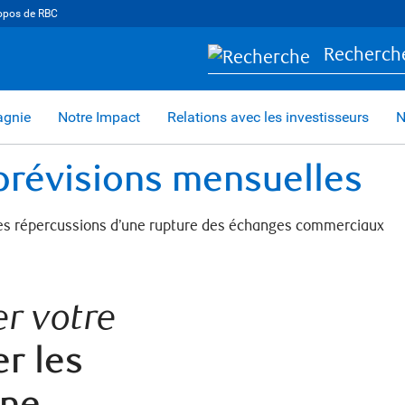
opos de RBC
Recherch
agnie
Notre Impact
Relations avec les investisseurs
N
 prévisions mensuelles
er votre
r les
une