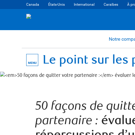
Canada
États-Unis
International
Caraïbes
À pr
Notre comp
Le point sur les
MENU
50 façons de quitt
partenaire :
évalue
répercussions d’