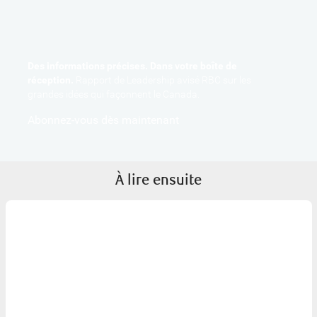
Des informations précises. Dans votre boîte de
réception.
Rapport de Leadership avisé RBC sur les
grandes idées qui façonnent le Canada.
Abonnez-vous dès maintenant
À lire ensuite