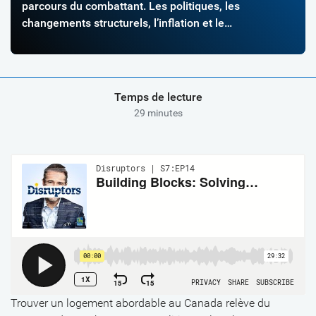
parcours du combattant. Les politiques, les
changements structurels, l’inflation et le
comportement des consommateurs ont créé la
tempête parfaite, propulsant les prix des propriétés
et les loyers à des niveaux inédits. La crise
commence à toucher les personnes à revenu moyen
Temps de lecture
et s’étend hors des centres urbains. […]
29 minutes
Trouver un logement abordable au Canada relève du