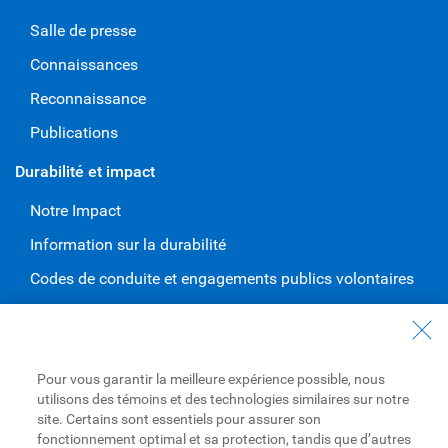
Salle de presse
Connaissances
Reconnaissance
Publications
Durabilité et impact
Notre Impact
Information sur la durabilité
Codes de conduite et engagements publics volontaires
Travailler à RBC
Carrières à RBC
Pour vous garantir la meilleure expérience possible, nous
Diversité et inclusion à RBC
utilisons des témoins et des technologies similaires sur notre
site. Certains sont essentiels pour assurer son
Devenir un fournisseur
fonctionnement optimal et sa protection, tandis que d’autres