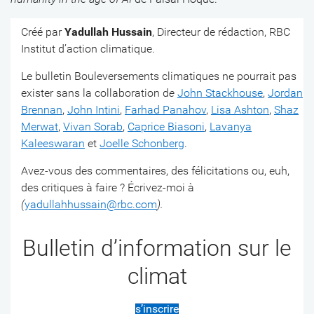
Créé par
Yadullah Hussain
, Directeur de rédaction, RBC
Institut d’action climatique.
Le bulletin Bouleversements climatiques ne pourrait pas
exister sans la collaboration d
e
John Stackhouse
,
Jordan
Brennan
,
John Intini
,
Farhad Panahov
,
Lisa Ashton
,
Shaz
Merwat
,
Vivan Sorab
,
Caprice Biasoni
,
Lavanya
Kaleeswaran
et
Joelle Schonberg
.
Avez-vous des commentaires, des félicitations ou, euh,
des critiques à faire ? Écrivez-moi à
(
yadullahhussain@rbc.com
).
Bulletin d’information sur le
climat
s’inscrire