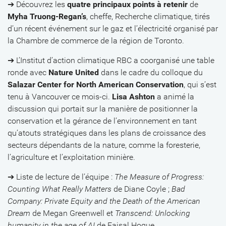
➔ Découvrez les
quatre principaux points à retenir
de
Myha Truong-Regan’s
, cheffe, Recherche climatique, tirés
d’un récent événement sur le gaz et l’électricité organisé par
la Chambre de commerce de la région de Toronto.
➔ L’Institut d’action climatique RBC a coorganisé une table
ronde avec
Nature United
dans le cadre du colloque du
Salazar Center for North American Conservation
, qui s’est
tenu à Vancouver ce mois-ci.
Lisa Ashton
a animé la
discussion qui portait sur la manière de positionner la
conservation et la gérance de l’environnement en tant
qu’atouts stratégiques dans les plans de croissance des
secteurs dépendants de la nature, comme la foresterie,
l’agriculture et l’exploitation minière.
➔ Liste de lecture de l’équipe :
The Measure of Progress:
Counting What Really Matters
de Diane Coyle ;
Bad
Company: Private Equity and the Death of the American
Dream
de Megan Greenwell et
Transcend: Unlocking
humanity in the age of AI
de Faisal Hoque.