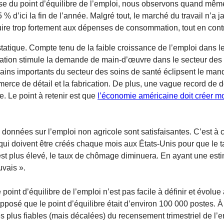
sse du point d’équilibre de l’emploi, nous observons quand même
d’ici la fin de l’année. Malgré tout, le marché du travail n’a ja
uire trop fortement aux dépenses de consommation, tout en cont
tatique. Compte tenu de la faible croissance de l’emploi dans les
pulation stimule la demande de main-d’œuvre dans le secteur des 
gains importants du secteur des soins de santé éclipsent le man
 de détail et la fabrication. De plus, une vague record de dép
e. Le point à retenir est que
l’économie américaine doit créer m
s données sur l’emploi non agricole sont satisfaisantes. C’est à c
qui doivent être créés chaque mois aux États-Unis pour que le 
l est plus élevé, le taux de chômage diminuera. En ayant une esti
uvais ».
point d’équilibre de l’emploi n’est pas facile à définir et évolue 
osé que le point d’équilibre était d’environ 100 000 postes. À
es plus fiables (mais décalées) du recensement trimestriel de l’e