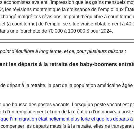
es économistes avaient l’impression que les gains mensuels mo
 Or, les révisions montrent que la croissance de l’emploi aux É
hangé malgré ces révisions, le point d’équilibre à court term
uel (à court terme) de l’emploi se situe vraisemblablement à 40 
e dans une fourchette de 70 000 à 100 000 $ pour 2024.
point d’équilibre à long terme, et ce, pour plusieurs raisons :
 les départs à la retraite des baby-boomers entraî
e départ à la retraite, la part de la population américaine âgé
.
 une hausse des postes vacants. Lorsqu’un poste vacant est po
’agit d’un remplacement et non de la création d’un nouveau poste
que l’immigration était nettement plus forte et que les départs à
ompenser les départs massifs à la retraite, elles ne transpara