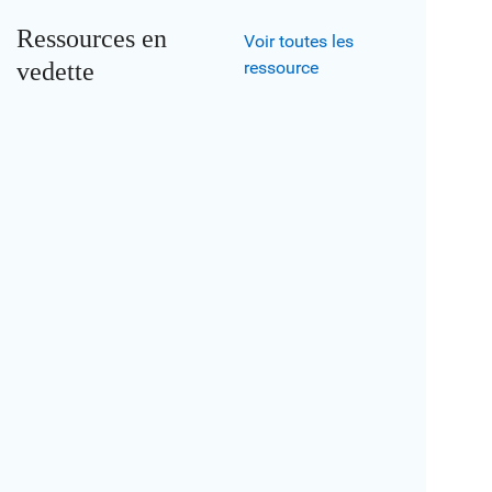
Ressources en
Voir toutes les
vedette
ressource
RECHERCHE ET INFORMATION
Étude Perspectives jeunesse 2023 de RBC
L’étude Perspectives jeunesse Objectif avenir RBC
2023 révèle que les jeunes sont légèrement plus