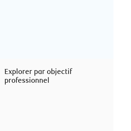
Le parcours du fondateur : un processus
entrepreneurial
Conçu pour les entrepreneurs en herbe, ce cours
guidera les participants, depuis l’étape de l’idéation
à celle du développement de…
Explorer par objectif
professionnel