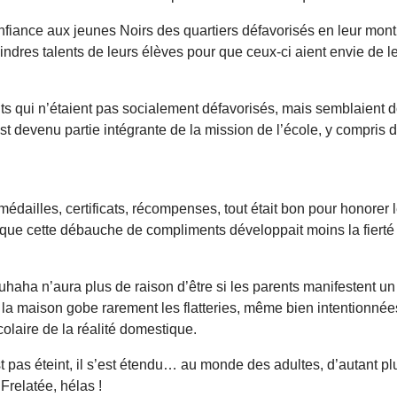
ance aux jeunes Noirs des quartiers défavorisés en leur montran
ndres talents de leurs élèves pour que ceux-ci aient envie de le
 qui n’étaient pas socialement défavorisés, mais semblaient do
i est devenu partie intégrante de la mission de l’école, y compris
édailles, certificats, récompenses, tout était bon pour honorer l
ue cette débauche de compliments développait moins la fierté qu
rouhaha n’aura plus de raison d’être si les parents manifestent u
 la maison gobe rarement les flatteries, même bien intentionnées,
olaire de la réalité domestique.
 pas éteint, il s’est étendu… au monde des adultes, d’autant plu
Frelatée, hélas !