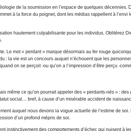
déologie de la soumission en l’espace de quelques décennies. De
met à la force du poignet, dont les médias rappellent à l’envi l
sation hautement culpabilisante pour les individus. Oblitérez D
.
ante. Le mot « perdant » marque désormais au fer rouge quiconq
ndu : la vie est un concours auquel n’échouent que les personne
uand on se perçoit -ou qu’on a l’impression d’être perçu -comm
is même ce qu’on pourrait appeler des « perdants-nés » : des 
 statut social… bref, à cause d’un misérable accident de naissan
ment auquel nous devons la vogue actuelle de l’estime de soi. 
ession d’un profond mépris de soi.
nt instinctivement des comportements d’échec qui nuisent à leur