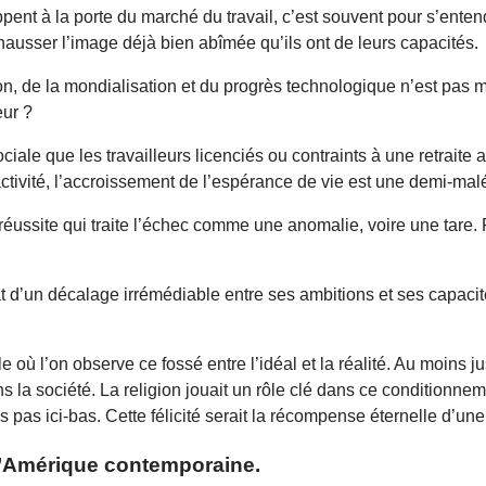
frappent à la porte du marché du travail, c’est souvent pour s’ent
hausser l’image déjà bien abîmée qu’ils ont de leurs capacités.
ation, de la mondialisation et du progrès technologique n’est pa
eur ?
iale que les travailleurs licenciés ou contraints à une retraite 
tivité, l’accroissement de l’espérance de vie est une demi-maléd
éussite qui traite l’échec comme une anomalie, voire une tare. Fa
tat d’un décalage irrémédiable entre ses ambitions et ses capacité
e où l’on observe ce fossé entre l’idéal et la réalité. Au moins
 la société. La religion jouait un rôle clé dans ce conditionneme
is pas ici-bas. Cette félicité serait la récompense éternelle d’u
s l’Amérique contemporaine.