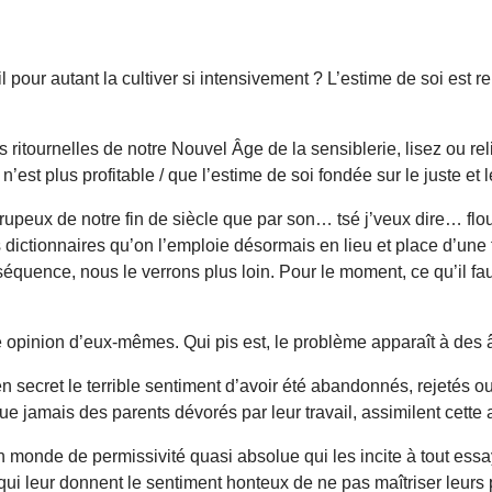
-il pour autant la cultiver si intensivement ? L’estime de soi est r
 ritournelles de notre Nouvel Âge de la sensiblerie, lisez ou re
n’est plus profitable / que l’estime de soi fondée sur le juste et 
rupeux de notre fin de siècle que par son… tsé j’veux dire… flou
 dictionnaires qu’on l’emploie désormais en lieu et place d’une
quence, nous le verrons plus loin. Pour le moment, ce qu’il faut 
e opinion d’eux-mêmes. Qui pis est, le problème apparaît à des 
 secret le terrible sentiment d’avoir été abandonnés, rejetés ou
jamais des parents dévorés par leur travail, assimilent cette 
un monde de permissivité quasi absolue qui les incite à tout es
 leur donnent le sentiment honteux de ne pas maîtriser leurs p