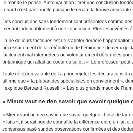
le monde le pense. Autre variation : tirer une conclusion fond
renard n’est pas cruelle puisque le renard la trouve amusante.
Des conclusions sans fondement sont présentées comme des « vé
menant indubitablement à une conclusion. Plus les « vérités év
L’une de leurs tactiques est de s’abriter derrière l’approbati
nécessairement de la célébrité ou de l’éminence de ceux qui l
facilement mal interprétées ou volontairement déformées po
britannique qui allait au coeur du sujet : « Le professeur peut
Toute réflexion valable doit a priori rejeter les déclarations d
affirme que « la plupart des spécialistes en conviennent », de
l’explique Bertrand Russell : « Les plus grands maux de l’humani
« Mieux vaut ne rien savoir que savoir quelque 
« Mieux vaut ne rien savoir que savoir quelque chose de faux »
« faits », il serait bon de connaître la différence entre un fait 
consensus basé sur des observations confirmées et des déducti