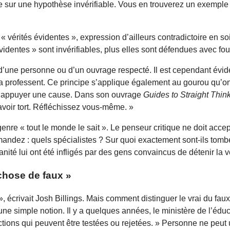
ée sur une hypothèse invérifiable. Vous en trouverez un exemple
rités évidentes », expression d’ailleurs contradictoire en soi
identes » sont invérifiables, plus elles sont défendues avec fo
on d’une personne ou d’un ouvrage respecté. Il est cependant évi
a professent. Ce principe s’applique également au gourou qu’on 
ur appuyer une cause. Dans son ouvrage
Guides to Straight Thin
 avoir tort. Réfléchissez vous-même. »
u genre « tout le monde le sait ». Le penseur critique ne doit acc
mandez : quels spécialistes ? Sur quoi exactement sont-ils tomb
té lui ont été infligés par des gens convaincus de détenir la véri
chose de faux »
, écrivait Josh Billings. Mais comment distinguer le vrai du fau
et une simple notion. Il y a quelques années, le ministère de l’édu
ons qui peuvent être testées ou rejetées. » Personne ne peut un