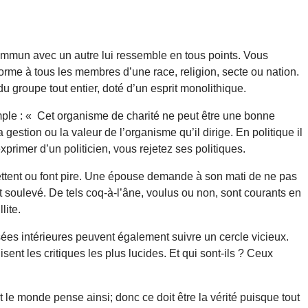
commun avec un autre lui ressemble en tous points. Vous
rme à tous les membres d’une race, religion, secte ou nation.
 groupe tout entier, doté d’un esprit monolithique.
mple : « Cet organisme de charité ne peut être une bonne
a gestion ou la valeur de l’organisme qu’il dirige. En politique il
primer d’un politicien, vous rejetez ses politiques.
mettent ou font pire. Une épouse demande à son mati de ne pas
int soulevé. De tels coq-à-l’âne, voulus ou non, sont courants en
lite.
nsées intérieures peuvent également suivre un cercle vicieux.
t les critiques les plus lucides. Et qui sont-ils ? Ceux
 le monde pense ainsi; donc ce doit être la vérité puisque tout