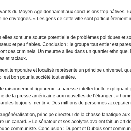
avants du Moyen Âge donnaient aux conclusions trop hâtives. Ex
pleine d’ivrognes. « Les gens de cette ville sont particulièrem
 elles sont une source potentielle de problèmes politiques et 
x et peu fiables. Conclusion : le groupe tout entier est pares
t des criminels. Un meurtre a lieu dans un quartier ethnique. N
es et raciaux.
t temporaire et localisé représente un principe universel, que c
 est bon pour la société tout entière.
le raisonnement rigoureux, la paresse intellectuelle expliquan
proche de la presse américaine aux nouvelles de l’étranger : « h
aroles toujours mentir ». Des millions de personnes acceptaie
surgénéralisation, principe directeur de la chasse fanatique a
 un canard. » Le sénateur et ses acolytes avaient fait un art de
 groupe communiste. Conclusion : Dupont et Dubois sont communi