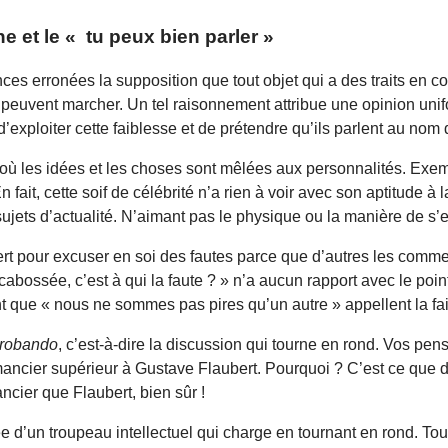
 et le « tu peux bien parler »
nces erronées la supposition que tout objet qui a des traits en 
peuvent marcher. Un tel raisonnement attribue une opinion unifo
ploiter cette faiblesse et de prétendre qu’ils parlent au nom du
s où les idées et les choses sont mêlées aux personnalités. Exe
n fait, cette soif de célébrité n’a rien à voir avec son aptitude à l
ujets d’actualité. N’aimant pas le physique ou la manière de s’ex
 sert pour excuser en soi des fautes parce que d’autres les com
e cabossée, c’est à qui la faute ? » n’a aucun rapport avec le po
ent que « nous ne sommes pas pires qu’un autre » appellent la fail
 probando
, c’est-à-dire la discussion qui tourne en rond. Vos pe
ier supérieur à Gustave Flaubert. Pourquoi ? C’est ce que disen
cier que Flaubert, bien sûr !
 d’un troupeau intellectuel qui charge en tournant en rond. Tout