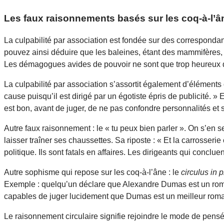
Les faux raisonnements basés sur les coq-à-l’âne
La culpabilité par association est fondée sur des corresponda
pouvez ainsi déduire que les baleines, étant des mammifères, 
Les démagogues avides de pouvoir ne sont que trop heureux d’ex
La culpabilité par association s’assortit également d’élément
cause puisqu’il est dirigé par un égotiste épris de publicité. » E
est bon, avant de juger, de ne pas confondre personnalités et s
Autre faux raisonnement : le « tu peux bien parler ». On s’en
laisser traîner ses chaussettes. Sa riposte : « Et la carrosseri
politique. Ils sont fatals en affaires. Les dirigeants qui conclu
Autre sophisme qui repose sur les coq-à-l’âne : le
circulus in
Exemple : quelqu’un déclare que Alexandre Dumas est un romanc
capables de juger lucidement que Dumas est un meilleur roman
Le raisonnement circulaire signifie rejoindre le mode de pensée