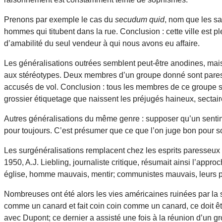
Prenons par exemple le cas du
secudum quid
, nom que les s
hommes qui titubent dans la rue. Conclusion : cette ville est 
d’amabilité du seul vendeur à qui nous avons eu affaire.
Les généralisations outrées semblent peut-être anodines, mais
aux stéréotypes. Deux membres d’un groupe donné sont paresseu
accusés de vol. Conclusion : tous les membres de ce groupe son
grossier étiquetage que naissent les préjugés haineux, sectair
Autres généralisations du même genre : supposer qu’un sentimen
pour toujours. C’est présumer que ce que l’on juge bon pour soi
Les surgénéralisations remplacent chez les esprits paresseux 
1950, A.J. Liebling, journaliste critique, résumait ainsi l’ap
église, homme mauvais, mentir; communistes mauvais, leurs p
Nombreuses ont été alors les vies américaines ruinées par la 
comme un canard et fait coin coin comme un canard, ce doit être
avec Dupont; ce dernier a assisté une fois à la réunion d’un