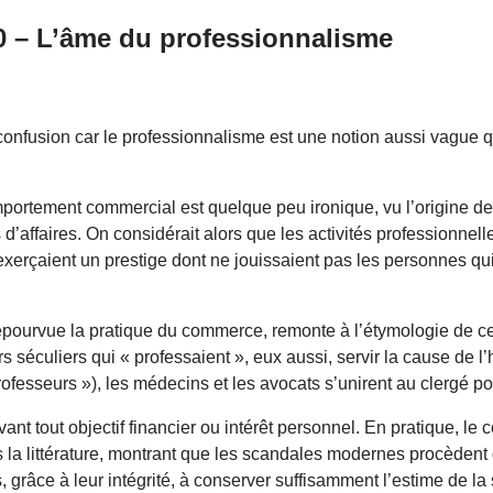
0 – L’âme du professionnalisme
onfusion car le professionnalisme est une notion aussi vague q
mportement commercial est quelque peu ironique, vu l’origine de
’affaires. On considérait alors que les activités professionnell
exerçaient un prestige dont ne jouissaient pas les personnes qu
épourvue la pratique du commerce, remonte à l’étymologie de ce 
urs séculiers qui « professaient », eux aussi, servir la cause de
rofesseurs »), les médecins et les avocats s’unirent au clergé po
ant tout objectif financier ou intérêt personnel. En pratique, le
a littérature, montrant que les scandales modernes procèdent d
grâce à leur intégrité, à conserver suffisamment l’estime de la s