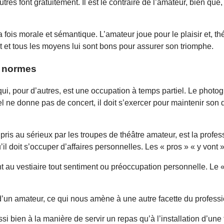
tres font gratuitement. Il est le contraire de l’amateur, bien que
la fois morale et sémantique. L’amateur joue pour le plaisir et, 
nt et tous les moyens lui sont bons pour assurer son triomphe.
s normes
 qui, pour d’autres, est une occupation à temps partiel. Le photo
ne donne pas de concert, il doit s’exercer pour maintenir son d
rs pris au sérieux par les troupes de théâtre amateur, est la profe
il doit s’occuper d’affaires personnelles. Les « pros » « y vont »
ant au vestiaire tout sentiment ou préoccupation personnelle. Le 
’un amateur, ce qui nous amène à une autre facette du professi
si bien à la manière de servir un repas qu’à l’installation d’une