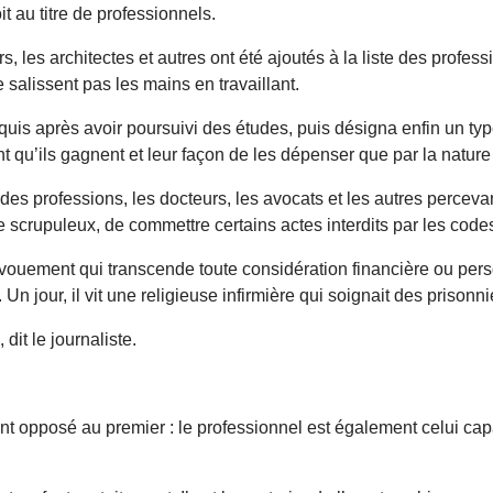
t au titre de professionnels.
, les architectes et autres ont été ajoutés à la liste des professi
e salissent pas les mains en travaillant.
acquis après avoir poursuivi des études, puis désigna enfin un 
 qu’ils gagnent et leur façon de les dépenser que par la nature 
but des professions, les docteurs, les avocats et les autres perc
re scrupuleux, de commettre certains actes interdits par les cod
vouement qui transcende toute considération financière ou pers
n jour, il vit une religieuse infirmière qui soignait des prisonn
dit le journaliste.
t opposé au premier : le professionnel est également celui capab