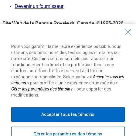
Devenir un fournisseur
Site Web de la Banque Royale du Canada,
©1995-
2026
Conditions d’utilisation
Conditions d’utilisation
Pour vous garantir la meilleure expérience possible, nous
Accessibilité
utilisons des témoins et des technologies similaires sur
Accessibilité
notre site. Certains sont essentiels pour assurer son
Protection des renseignements et Sécurité
fonctionnement optimal et sa protection, tandis que
d’autres sont facultatifs et servent à offrir une
Protection des renseignements et Sécurité
expérience personnalisée. Sélectionnez «
Accepter tous les
Publicité et témoins
témoins
» pour profiter d’une expérience optimisée ou «
Publicité et témoins
Gérer les paramètres des témoins
» pour apporter des
modifications.
Accepter tous les témoins
Gérer les paramètres des témoins