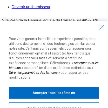
Devenir un fournisseur
Site Web de la Banque Royale du Canada,
©1995-
2026
Conditions d’utilisation
Conditions d’utilisation
Pour vous garantir la meilleure expérience possible, nous
Accessibilité
utilisons des témoins et des technologies similaires sur
Accessibilité
notre site. Certains sont essentiels pour assurer son
Protection des renseignements et Sécurité
fonctionnement optimal et sa protection, tandis que
d’autres sont facultatifs et servent à offrir une
Protection des renseignements et Sécurité
expérience personnalisée. Sélectionnez «
Accepter tous les
Publicité et témoins
témoins
» pour profiter d’une expérience optimisée ou «
Publicité et témoins
Gérer les paramètres des témoins
» pour apporter des
modifications.
Accepter tous les témoins