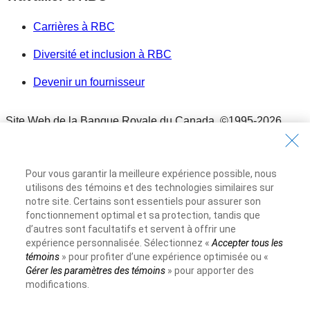
Carrières à RBC
Diversité et inclusion à RBC
Devenir un fournisseur
Site Web de la Banque Royale du Canada,
©1995-
2026
Conditions d’utilisation
Conditions d’utilisation
Pour vous garantir la meilleure expérience possible, nous
Accessibilité
utilisons des témoins et des technologies similaires sur
Accessibilité
notre site. Certains sont essentiels pour assurer son
Protection des renseignements et Sécurité
fonctionnement optimal et sa protection, tandis que
d’autres sont facultatifs et servent à offrir une
Protection des renseignements et Sécurité
expérience personnalisée. Sélectionnez «
Accepter tous les
Publicité et témoins
témoins
» pour profiter d’une expérience optimisée ou «
Publicité et témoins
Gérer les paramètres des témoins
» pour apporter des
modifications.