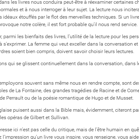
ans les livres nous conduira peut-être à réexaminer certaines 
normales et à nous interroger à leur sujet. La lecture nous inciter
 idéaux étouffés par le flot des merveilles techniques. Si un livre
provoque notre colère, il est fort probable qu’il nous rend service.
er, parmi les bienfaits des livres, l’utilité de la lecture pour les p
 à s’exprimer. La femme qui veut exceller dans la conversation et
rdres soient bien compris, doivent savoir choisir leurs lectures.
ions qui se glissent continuellement dans la conversation, dans le
s employons souvent sans même nous en rendre compte, sont des
fables de La Fontaine, des grandes tragédies de Racine et de Corn
 de Perrault ou de la poésie romantique de Hugo et de Musset.
laise puisent aussi dans la Bible mais, évidemment, citeront par
les opéras de Gilbert et Sullivan.
éresse ici n’est pas celle du critique, mais de l’être humain en qu
 l’impression qu’un livre vous inspire, vous renseigne, vous aid