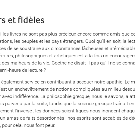
s et fidèles
i les livres ne sont pas plus précieux encore comme amis que
tions, les peuples et les pays étrangers. Quoi qu’il en soit, la le
ces de se soustraire aux circonstances fâcheuses et irrémédiab
éraires, philosophiques et artistiques est à la fois un encouragem
t des malheurs de la vie. Goethe ne disait-il pas qu’il ne se conn
emi-heure de lecture ?
t également service en contribuant à secouer notre apathie. Le m
C’est un enchevêtrement de notions compliquées au milieu des
r avec indifférence. La philosophie grecque, nous le savons, a a
s parvenu par la suite, tandis que la science grecque traînait en 
ment l’inverse : les données scientifiques nous inondent chaque
un amas de faits désordonnés ; nos esprits sont accablés de d
 pour cela, nous font peur.