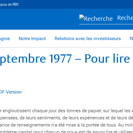
opos de RBC
Rech
agnie
Notre Impact
Relations avec les investisseurs
N
eptembre 1977 – Pour lire
DF Version
engloutissent chaque jour des tonnes de papier, sur lequel les a
 pensées, de leurs sentiments, de leurs expériences et de leurs 
ance de renseignements n’a été mise à la portée de tous. Au mili
 problème capital pour chacun de nous est de savoir lire et utiliser