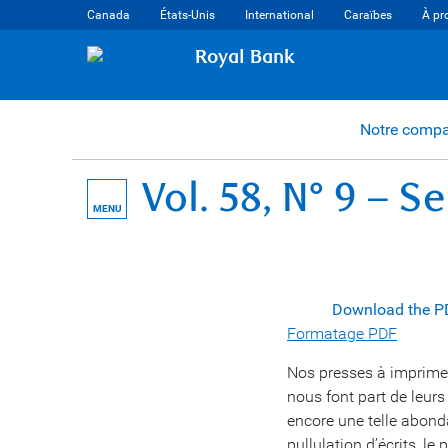
Canada
États-Unis
International
Caraïbes
À pr
Royal Bank
Notre comp
Vol. 58, N° 9 – S
MENU
Download the P
Formatage PDF
Nos presses à imprimer 
nous font part de leurs
encore une telle abond
pullulation d’écrits, le