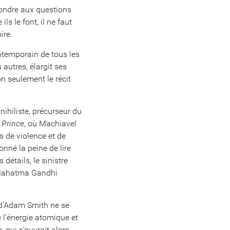
pondre aux questions
 le font, il ne faut
ire.
ontemporain de tous les
 autres, élargit ses
on seulement le récit
 nihiliste, précurseur du
e Prince
, où Machiavel
s de violence et de
nné la peine de lire
détails, le sinistre
e Mahatma Gandhi
 d’Adam Smith ne se
e l’énergie atomique et
 qui s’ouvrait alors,