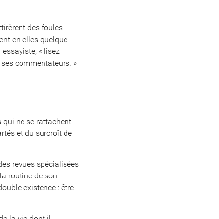
tirèrent des foules
ent en elles quelque
 essayiste, « lisez
ez ses commentateurs. »
s qui ne se rattachent
rtés et du surcroît de
 des revues spécialisées
 la routine de son
double existence : être
e la vie dont il