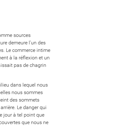
 comme sources
cture demeure l’un des
les. Le commerce intime
ent à la réflexion et un
aissait pas de chagrin
ilieu dans lequel nous
quelles nous sommes
tteint des sommets
arrière. Le danger qui
 jour à tel point que
écouvertes que nous ne