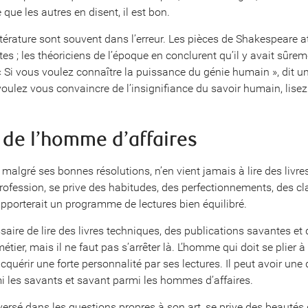
que les autres en disent, il est bon.
ittérature sont souvent dans l’erreur. Les pièces de Shakespeare at
s ; les théoriciens de l’époque en conclurent qu’il y avait sûrem
 « Si vous voulez connaître la puissance du génie humain », dit un
voulez vous convaincre de l’insignifiance du savoir humain, lis
 de l’homme d’affaires
 malgré ses bonnes résolutions, n’en vient jamais à lire des livre
ofession, se prive des habitudes, des perfectionnements, des cla
i apporterait un programme de lectures bien équilibré.
saire de lire des livres techniques, des publications savantes et
tier, mais il ne faut pas s’arrêter là. L’homme qui doit se plier à
cquérir une forte personnalité par ses lectures. Il peut avoir une 
 les savants et savant parmi les hommes d’affaires.
 versé dans les questions propres à son art, se prive des beautés d