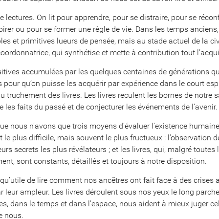
de lectures. On lit pour apprendre, pour se distraire, pour se récon
pirer ou pour se former une règle de vie. Dans les temps anciens
es et primitives lueurs de pensée, mais au stade actuel de la ci
oordonnatrice, qui synthétise et mette à contribution tout l’acqu
itives accumulées par les quelques centaines de générations qu
s pour qu’on puisse les acquérir par expérience dans le court es
 truchement des livres. Les livres reculent les bornes de notre 
 les faits du passé et de conjecturer les événements de l’avenir.
ue nous n’avons que trois moyens d’évaluer l’existence humaine :
 le plus difficile, mais souvent le plus fructueux ; l’observation
rs secrets les plus révélateurs ; et les livres, qui, malgré toutes 
ent, sont constants, détaillés et toujours à notre disposition.
t qu’utile de lire comment nos ancêtres ont fait face à des crises
r leur ampleur. Les livres déroulent sous nos yeux le long parchem
s, dans le temps et dans l’espace, nous aident à mieux juger cel
e nous.