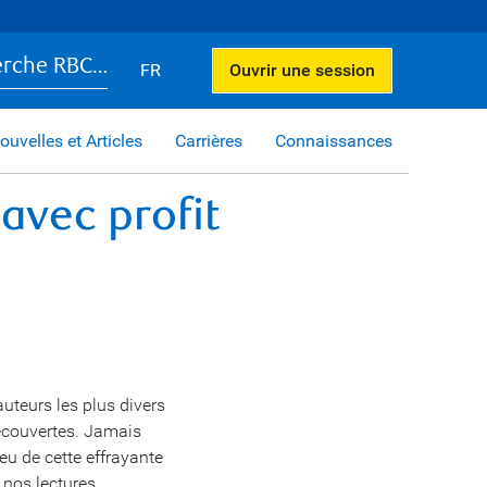
erche RBC…
FR
Ouvrir une session
ouvelles et Articles
Carrières
Connaissances
 avec profit
uteurs les plus divers
découvertes. Jamais
eu de cette effrayante
 nos lectures.