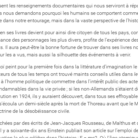
ssent les renseignements documentaires qui nous serviront à ré
s nous demandons pourquoi les humains se comportent comme ils
 dans notre entourage, mais dans la vaste perspective de l’histo
bien ses livres devient pour ainsi dire citoyen de tous les pays, c
ssance des personnages les plus divers, profite de l’expérience des
ts. Il aura peut-être la bonne fortune de trouver dans ses livres n
teur les a vus, mais aussi la silhouette des événements à venir.
toï peint pour la première fois dans la littérature d’imagination le
teurs de tous les temps ont trouvé maints conseils utiles dans
l
s à l’homme politique de commettre dans l’intérêt public des acte
ndamnables dans la vie privée ; si les non-Allemands s’étaient do
ution en 1924, ils y auraient découvert, dans tous ses effroyables 
l s’écoula un demi-siècle après la mort de Thoreau avant que l
trine de la désobéissance civile.
chées par des écrits de Jean-Jacques Rousseau, de Malthus et
l y a soixante-dix ans Einstein publiait son article sur l’emploi d
tion la plus célèbre dans l’histoire : E = mc2. Où l’âge atomique,