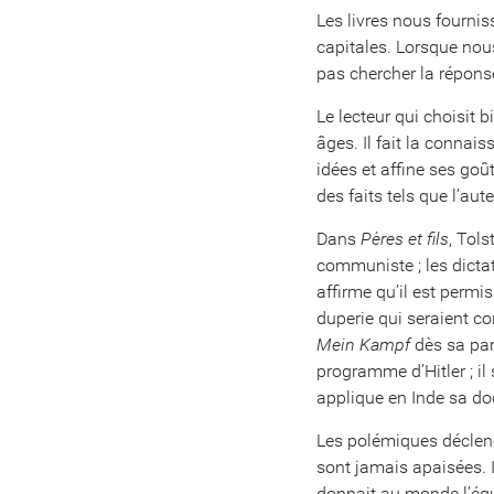
Les livres nous fourni
capitales. Lorsque nou
pas chercher la réponse
Le lecteur qui choisit 
âges. Il fait la connai
idées et affine ses goû
des faits tels que l’au
Dans
Pères et fils
, Tols
communiste ; les dicta
affirme qu’il est permi
duperie qui seraient co
Mein Kampf
dès sa par
programme d’Hitler ; i
applique en Inde sa doc
Les polémiques déclen
sont jamais apaisées. I
donnait au monde l’équa