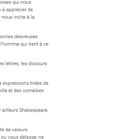
choses qui nous
a à apprécier de
 nous incite à la
ersonnes désireuses
 l’homme qui tient à ce
s lettres, les discours
 expressions tirées de
eille et des comédies
 ailleurs Shakespeare,
ête de valeurs
e ou vous délasse, ne