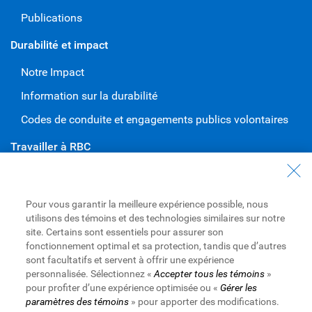
Publications
Durabilité et impact
Notre Impact
Information sur la durabilité
Codes de conduite et engagements publics volontaires
Travailler à RBC
Carrières à RBC
Diversité et inclusion à RBC
Pour vous garantir la meilleure expérience possible, nous
utilisons des témoins et des technologies similaires sur notre
Devenir un fournisseur
site. Certains sont essentiels pour assurer son
fonctionnement optimal et sa protection, tandis que d’autres
sont facultatifs et servent à offrir une expérience
personnalisée. Sélectionnez «
Accepter tous les témoins
»
Site Web de la Banque Royale du Canada,
©1995-
2026
pour profiter d’une expérience optimisée ou «
Gérer les
Conditions d’utilisation
Conditions d’utilisation
Accessibilité
paramètres des témoins
» pour apporter des modifications.
Accessibilité
Protection des renseignements et Sécurité