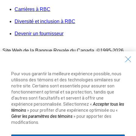
Carrières à RBC
Diversité et inclusion à RBC
Devenir un fournisseur
Site Web de la Banque Royale du Canada,
©1995-
2026
Conditions d’utilisation
Conditions d’utilisation
Pour vous garantir la meilleure expérience possible, nous
Accessibilité
utilisons des témoins et des technologies similaires sur
Accessibilité
notre site. Certains sont essentiels pour assurer son
Protection des renseignements et Sécurité
fonctionnement optimal et sa protection, tandis que
d’autres sont facultatifs et servent à offrir une
Protection des renseignements et Sécurité
expérience personnalisée. Sélectionnez «
Accepter tous les
Publicité et témoins
témoins
» pour profiter d’une expérience optimisée ou «
Publicité et témoins
Gérer les paramètres des témoins
» pour apporter des
modifications.