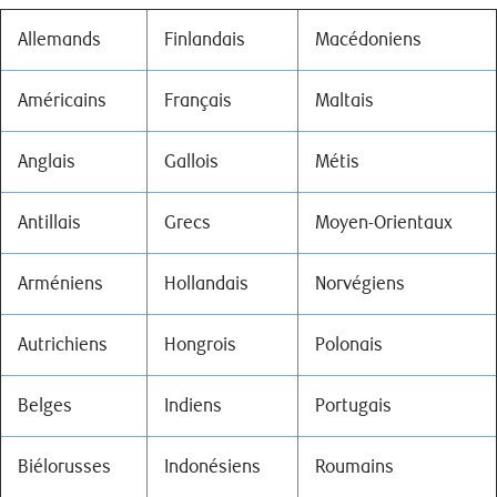
Allemands
Finlandais
Macédoniens
Américains
Français
Maltais
Anglais
Gallois
Métis
Antillais
Grecs
Moyen-Orientaux
Arméniens
Hollandais
Norvégiens
Autrichiens
Hongrois
Polonais
Belges
Indiens
Portugais
Biélorusses
Indonésiens
Roumains