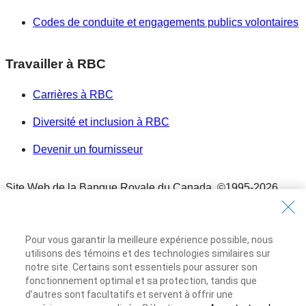
Codes de conduite et engagements publics volontaires
Travailler à RBC
Carrières à RBC
Diversité et inclusion à RBC
Devenir un fournisseur
Site Web de la Banque Royale du Canada,
©1995-
2026
Conditions d’utilisation
Conditions d’utilisation
Pour vous garantir la meilleure expérience possible, nous
Accessibilité
utilisons des témoins et des technologies similaires sur
Accessibilité
notre site. Certains sont essentiels pour assurer son
Protection des renseignements et Sécurité
fonctionnement optimal et sa protection, tandis que
d’autres sont facultatifs et servent à offrir une
Protection des renseignements et Sécurité