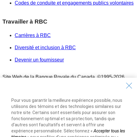
Codes de conduite et engagements publics volontaires
Travailler à RBC
Carrières à RBC
Diversité et inclusion à RBC
Devenir un fournisseur
Site Web de la Banque Royale du Canada,
©1995-
2026
Conditions d’utilisation
Conditions d’utilisation
Pour vous garantir la meilleure expérience possible, nous
Accessibilité
utilisons des témoins et des technologies similaires sur
Accessibilité
notre site. Certains sont essentiels pour assurer son
Protection des renseignements et Sécurité
fonctionnement optimal et sa protection, tandis que
d’autres sont facultatifs et servent à offrir une
Protection des renseignements et Sécurité
expérience personnalisée. Sélectionnez «
Accepter tous les
Publicité et témoins