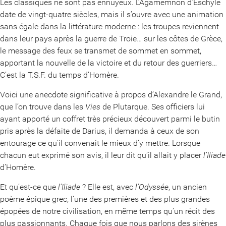
Les classiques ne sont pas ennuyeux. L’Agamemnon d’Eschyle
date de vingt-quatre siècles, mais il s’ouvre avec une animation
sans égale dans la littérature moderne : les troupes reviennent
dans leur pays après la guerre de Troie… sur les côtes de Grèce,
le message des feux se transmet de sommet en sommet,
apportant la nouvelle de la victoire et du retour des guerriers…
C’est la T.S.F. du temps d’Homère.
Voici une anecdote significative à propos d’Alexandre le Grand,
que l’on trouve dans les
Vies
de Plutarque. Ses officiers lui
ayant apporté un coffret très précieux découvert parmi le butin
pris après la défaite de Darius, il demanda à ceux de son
entourage ce qu’il convenait le mieux d’y mettre. Lorsque
chacun eut exprimé son avis, il leur dit qu’il allait y placer
l’Iliade
d’Homère.
Et qu’est-ce que
l’Iliade
? Elle est, avec
l’Odyssée
, un ancien
poème épique grec, l’une des premières et des plus grandes
épopées de notre civilisation, en même temps qu’un récit des
plus passionnants. Chaque fois que nous parlons des sirènes