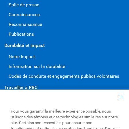
Salle de presse
Connaissances
Reconnaissance
Publications
Durabilité et impact
Notre Impact
Information sur la durabilité
Codes de conduite et engagements publics volontaires
Travailler à RBC
Carrières à RBC
Diversité et inclusion à RBC
Pour vous garantir la meilleure expérience possible, nous
utilisons des témoins et des technologies similaires sur notre
Devenir un fournisseur
site. Certains sont essentiels pour assurer son
fonctionnement optimal et sa protection, tandis que d’autres