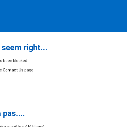
seem right...
as been blocked.
he
Contact Us
page
pas....
ère requête a été bloqué.