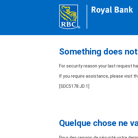
Something does not 
For security reason your last request h
If you require assistance, please visit t
[SDC5178:JD:1]
Quelque chose ne va 
Pour des raisons de sécurité votre derni