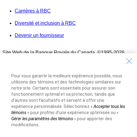
Carrières à RBC
Diversité et inclusion à RBC
Devenir un fournisseur
Site Web de la Banque Royale du Canada,
©1995-
2026
Conditions d’utilisation
Conditions d’utilisation
Pour vous garantir la meilleure expérience possible, nous
Accessibilité
utilisons des témoins et des technologies similaires sur
Accessibilité
notre site. Certains sont essentiels pour assurer son
Protection des renseignements et Sécurité
fonctionnement optimal et sa protection, tandis que
d’autres sont facultatifs et servent à offrir une
Protection des renseignements et Sécurité
expérience personnalisée. Sélectionnez «
Accepter tous les
Publicité et témoins
témoins
» pour profiter d’une expérience optimisée ou «
Publicité et témoins
Gérer les paramètres des témoins
» pour apporter des
modifications.