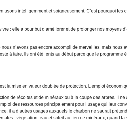
 en usons intelligemment et soigneusement. C’est pourquoi les c
e vivre ; elle a pour but d’améliorer et de prolonger nos moyens 
 que nous n’avons pas encore accompli de merveilles, mais nous 
este à faire. Ils ont été lents au début parce que le programme ét
’est la mise en valeur doublée de protection. L’emploi économiq
tion de récoltes et de minéraux ou à la coupe des arbres. Il ne s
emploi des ressources principalement pour l’usage qui leur convi
, il a d’autres usages auxquels le charbon ne saurait prétend
ales : végétation, eau et soleil au lieu de minéraux, quand la 