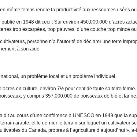
 en même temps rendre la productivité aux ressources usées ou dé
s publié en 1948 dit ceci : Sur environ 450,000,000 d’acres ac
 terres trop escarpées, trop pauvres, d’une couche trop mince ou
tivateurs, personne n’a l’autorité de déclarer une terre impropre
ernement à son aide.
me national, un problème local et un problème individuel.
’acres en culture, environ 7½ pour cent de toute sa terre ferme.
e boisseaux, y compris 357,000,000 de boisseaux de blé et farin
ld a dit au cours d’une conférence à UNESCO en 1949 que la sup
rrain arable, et le dernier le terrain sur lequel un cultivateur 
ltivables du Canada, propres à l’agriculture d’aujourd’hui », a-