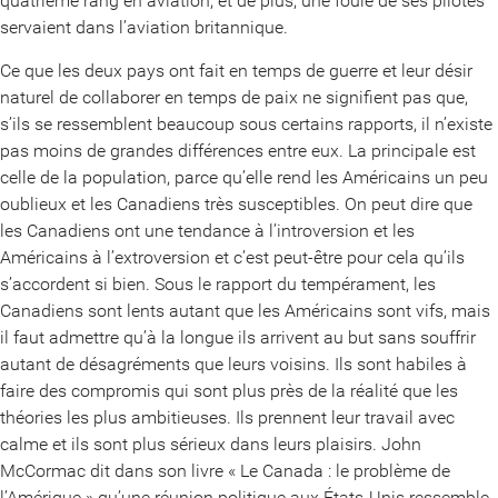
quatrième rang en aviation, et de plus, une foule de ses pilotes
servaient dans l’aviation britannique.
Ce que les deux pays ont fait en temps de guerre et leur désir
naturel de collaborer en temps de paix ne signifient pas que,
s’ils se ressemblent beaucoup sous certains rapports, il n’existe
pas moins de grandes différences entre eux. La principale est
celle de la population, parce qu’elle rend les Américains un peu
oublieux et les Canadiens très susceptibles. On peut dire que
les Canadiens ont une tendance à l’introversion et les
Américains à l’extroversion et c’est peut-être pour cela qu’ils
s’accordent si bien. Sous le rapport du tempérament, les
Canadiens sont lents autant que les Américains sont vifs, mais
il faut admettre qu’à la longue ils arrivent au but sans souffrir
autant de désagréments que leurs voisins. Ils sont habiles à
faire des compromis qui sont plus près de la réalité que les
théories les plus ambitieuses. Ils prennent leur travail avec
calme et ils sont plus sérieux dans leurs plaisirs. John
McCormac dit dans son livre « Le Canada : le problème de
l’Amérique » qu’une réunion politique aux États-Unis ressemble