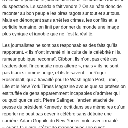
du spectacle. Le scandale fait vendre ? On se hâte donc de
raconter au bon peuple les pires ragots sur tout et sur tous.
Mais en dénonçant sans arrêt les crimes, les conflits et la
perfidie humaine, on finit par donner du monde une image
plus cynique et ignoble que ne l’est la réalité.
Les journalistes ne sont pas responsables des faits qu’ils
rapportent. « Ils n’ont inventé ni le culte de la célébrité ni la
rumeur publique, reconnaît Gibbon. Ils n’ont pas créé ces
leaders dont l’inconduite nous atterre », mais « ils ne sont
pas blancs comme neige, et ils le savent… » Roger
Rosenblatt, qui a travaillé pour le Washington Post, Time,
Life et le New York Times Magazine avoue que sa profession
est truffée de gens apparemment incapables d’admirer qui
ou quoi que ce soit. Pierre Salinger, l’ancien attaché de
presse du président Kennedy, écrit dans ses mémoires qu’un
reporter ne peut pas devenir célèbre sans détruire une
carrière. Adam Gopnik, du New Yorker, note avec cruauté :
« Avant, la gloire, c’était de manger avec son sujet;