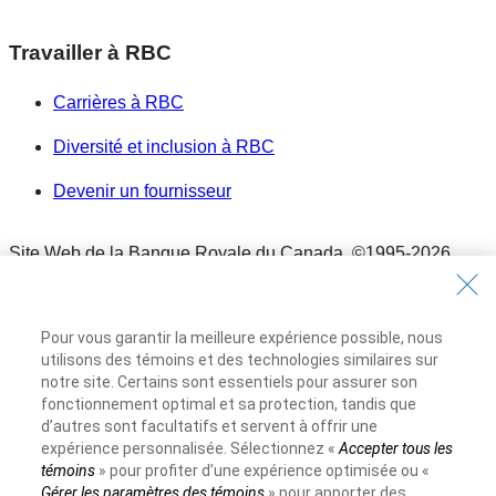
Travailler à RBC
Carrières à RBC
Diversité et inclusion à RBC
Devenir un fournisseur
Site Web de la Banque Royale du Canada,
©1995-
2026
Conditions d’utilisation
Conditions d’utilisation
Pour vous garantir la meilleure expérience possible, nous
Accessibilité
utilisons des témoins et des technologies similaires sur
Accessibilité
notre site. Certains sont essentiels pour assurer son
Protection des renseignements et Sécurité
fonctionnement optimal et sa protection, tandis que
d’autres sont facultatifs et servent à offrir une
Protection des renseignements et Sécurité
expérience personnalisée. Sélectionnez «
Accepter tous les
Publicité et témoins
témoins
» pour profiter d’une expérience optimisée ou «
Publicité et témoins
Gérer les paramètres des témoins
» pour apporter des