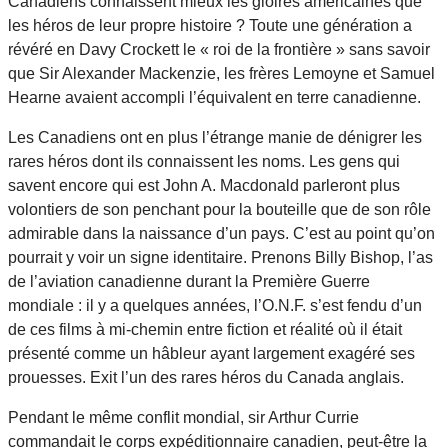
Canadiens connaissent mieux les gloires américaines que
les héros de leur propre histoire ? Toute une génération a
révéré en Davy Crockett le « roi de la frontière » sans savoir
que Sir Alexander Mackenzie, les frères Lemoyne et Samuel
Hearne avaient accompli l’équivalent en terre canadienne.
Les Canadiens ont en plus l’étrange manie de dénigrer les
rares héros dont ils connaissent les noms. Les gens qui
savent encore qui est John A. Macdonald parleront plus
volontiers de son penchant pour la bouteille que de son rôle
admirable dans la naissance d’un pays. C’est au point qu’on
pourrait y voir un signe identitaire. Prenons Billy Bishop, l’as
de l’aviation canadienne durant la Première Guerre
mondiale : il y a quelques années, l’O.N.F. s’est fendu d’un
de ces films à mi-chemin entre fiction et réalité où il était
présenté comme un hâbleur ayant largement exagéré ses
prouesses. Exit l’un des rares héros du Canada anglais.
Pendant le même conflit mondial, sir Arthur Currie
commandait le corps expéditionnaire canadien, peut-être la