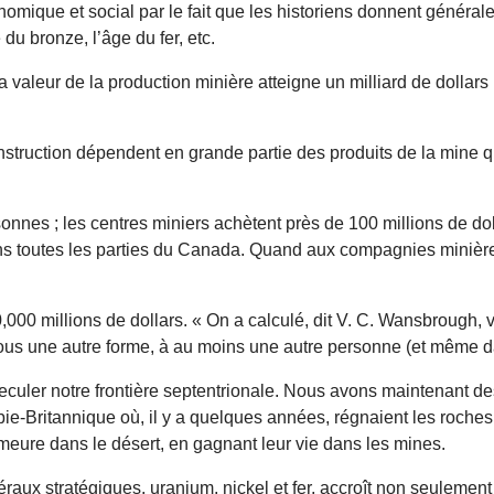
nomique et social par le fait que les historiens donnent généra
du bronze, l’âge du fer, etc.
valeur de la production minière atteigne un milliard de dollars
nstruction dépendent en grande partie des produits de la mine qu
nnes ; les centres miniers achètent près de 100 millions de dol
ns toutes les parties du Canada. Quand aux compagnies minière
0 millions de dollars. « On a calculé, dit V. C. Wansbrough, vi
sous une autre forme, à au moins une autre personne (et même da
 reculer notre frontière septentrionale. Nous avons maintenant de
bie-Britannique où, il y a quelques années, régnaient les roch
meure dans le désert, en gagnant leur vie dans les mines.
éraux stratégiques, uranium, nickel et fer, accroît non seuleme