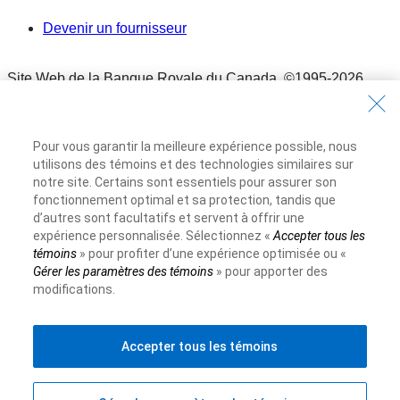
Devenir un fournisseur
Site Web de la Banque Royale du Canada,
©1995-
2026
Conditions d’utilisation
Conditions d’utilisation
Pour vous garantir la meilleure expérience possible, nous
Accessibilité
utilisons des témoins et des technologies similaires sur
Accessibilité
notre site. Certains sont essentiels pour assurer son
Protection des renseignements et Sécurité
fonctionnement optimal et sa protection, tandis que
d’autres sont facultatifs et servent à offrir une
Protection des renseignements et Sécurité
expérience personnalisée. Sélectionnez «
Accepter tous les
Publicité et témoins
témoins
» pour profiter d’une expérience optimisée ou «
Publicité et témoins
Gérer les paramètres des témoins
» pour apporter des
modifications.
Accepter tous les témoins