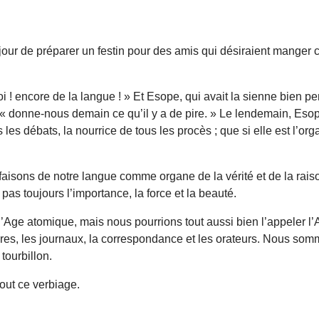
 jour de préparer un festin pour des amis qui désiraient manger
oi ! encore de la langue ! » Et Esope, qui avait la sienne bien p
re, « donne-nous demain ce qu’il y a de pire. » Le lendemain, Eso
les débats, la nourrice de tous les procès ; que si elle est l’organe
faisons de notre langue comme organe de la vérité et de la rais
as toujours l’importance, la force et la beauté.
d’Age atomique, mais nous pourrions tout aussi bien l’appeler 
livres, les journaux, la correspondance et les orateurs. Nous s
tourbillon.
out ce verbiage.