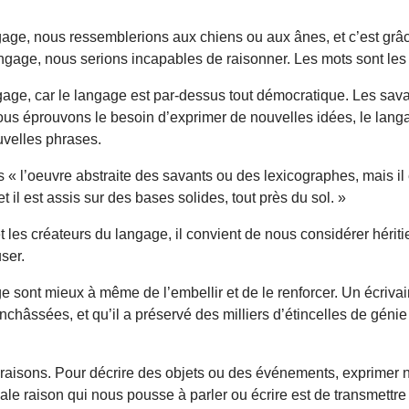
gage, nous ressemblerions aux chiens ou aux ânes, et c’est gr
ngage, nous serions incapables de raisonner. Les mots sont les p
ge, car le langage est par-dessus tout démocratique. Les savants
nous éprouvons le besoin d’exprimer de nouvelles idées, le langa
uvelles phrases.
 « l’oeuvre abstraite des savants ou des lexicographes, mais il 
 il est assis sur des bases solides, tout près du sol. »
es créateurs du langage, il convient de nous considérer héritie
ser.
sont mieux à même de l’embellir et de le renforcer. Un écrivain
châssées, et qu’il a préservé des milliers d’étincelles de génie 
sons. Pour décrire des objets ou des événements, exprimer nos s
ale raison qui nous pousse à parler ou écrire est de transmettre l