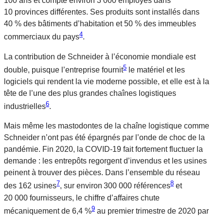
100 ans et compte environ 3 000 employés dans
10 provinces différentes. Ses produits sont installés dans
40 % des bâtiments d’habitation et 50 % des immeubles
4
commerciaux du pays
.
La contribution de Schneider à l’économie mondiale est
5
double, puisque l’entreprise fournit
le matériel et les
logiciels qui rendent la vie moderne possible, et elle est à la
tête de l’une des plus grandes chaînes logistiques
6
industrielles
.
Mais même les mastodontes de la chaîne logistique comme
Schneider n’ont pas été épargnés par l’onde de choc de la
pandémie. Fin 2020, la COVID-19 fait fortement fluctuer la
demande : les entrepôts regorgent d’invendus et les usines
peinent à trouver des pièces. Dans l’ensemble du réseau
7
8
des 162 usines
, sur environ 300 000 références
et
20 000 fournisseurs, le chiffre d’affaires chute
9
mécaniquement de 6,4 %
au premier trimestre de 2020 par