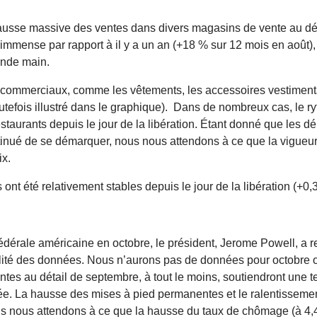
hausse massive des ventes dans divers magasins de vente au dét
 immense par rapport à il y a un an (+18 % sur 12 mois en août
econde main.
ommerciaux, comme les vêtements, les accessoires vestimentair
st toutefois illustré dans le graphique). Dans de nombreux cas,
aurants depuis le jour de la libération. Étant donné que les dé
ontinué de se démarquer, nous nous attendons à ce que la vigue
ix.
les ont été relativement stables depuis le jour de la libération 
fédérale américaine en octobre, le président, Jerome Powell, a
ibilité des données. Nous n’aurons pas de données pour octobr
es au détail de septembre, à tout le moins, soutiendront une t
sée. La hausse des mises à pied permanentes et le ralentisseme
nous attendons à ce que la hausse du taux de chômage (à 4,4 %