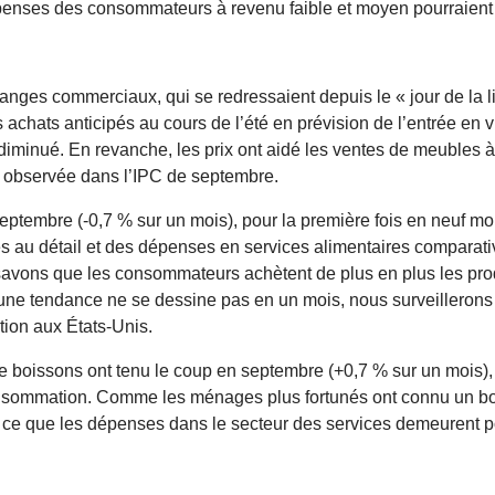
penses des consommateurs à revenu faible et moyen pourraient r
ges commerciaux, qui se redressaient depuis le « jour de la li
achats anticipés au cours de l’été en prévision de l’entrée en 
iminué. En revanche, les prix ont aidé les ventes de meubles à 
s observée dans l’IPC de septembre.
ptembre (-0,7 % sur un mois), pour la première fois en neuf mois
s au détail et des dépenses en services alimentaires compara
s savons que les consommateurs achètent de plus en plus les p
une tendance ne se dessine pas en un mois, nous surveillerons 
ion aux États-Unis.
e boissons ont tenu le coup en septembre (+0,7 % sur un mois), 
onsommation. Comme les ménages plus fortunés ont connu un boo
 ce que les dépenses dans le secteur des services demeurent po