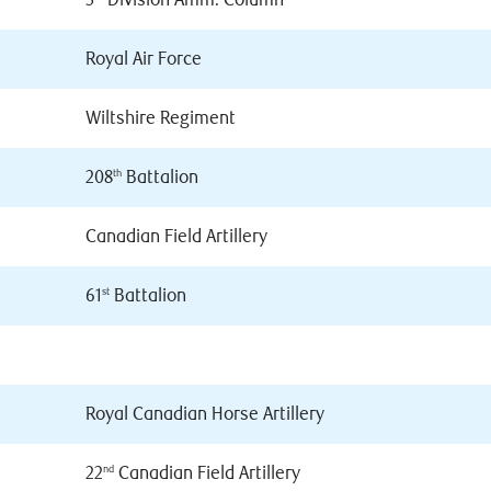
3
Division Amm. Column
Royal Air Force
Wiltshire Regiment
208
Battalion
th
Canadian Field Artillery
61
Battalion
st
Royal Canadian Horse Artillery
22
Canadian Field Artillery
nd