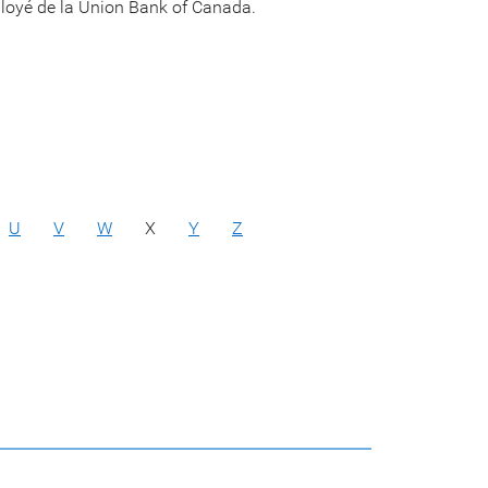
loyé de la Union Bank of Canada.
U
V
W
X
Y
Z