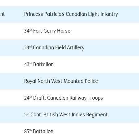
ant
Princess Patricia’s Canadian Light Infantry
34
Fort Garry Horse
th
23
Canadian Field Artillery
rd
43
Battalion
rd
Royal North West Mounted Police
24
Draft, Canadian Railway Troops
th
5
Cont. British West Indies Regiment
th
85
Battalion
th