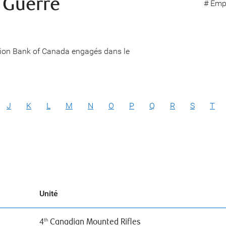
 Guerre
# Emp
nion Bank of Canada engagés dans le
J
K
L
M
N
O
P
Q
R
S
T
Unité
4
Canadian Mounted Rifles
th