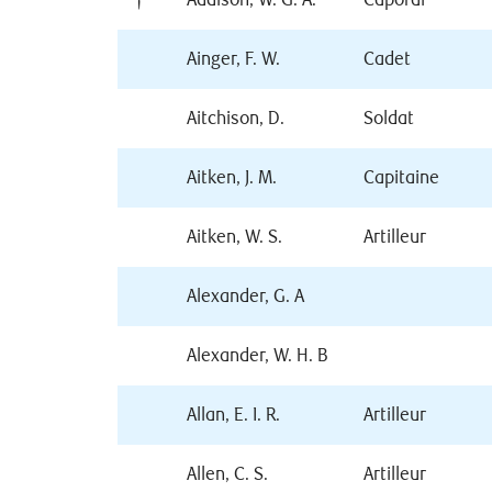
†
Addison, W. G. A.
Caporal
Ainger, F. W.
Cadet
Aitchison, D.
Soldat
Aitken, J. M.
Capitaine
Aitken, W. S.
Artilleur
Alexander, G. A
Alexander, W. H. B
Allan, E. I. R.
Artilleur
Allen, C. S.
Artilleur