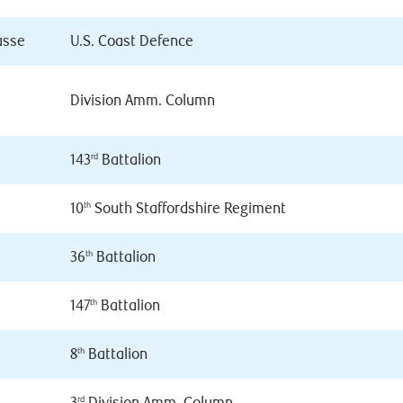
asse
U.S. Coast Defence
Division Amm. Column
143
Battalion
rd
10
South Staffordshire Regiment
th
36
Battalion
th
147
Battalion
th
8
Battalion
th
rd