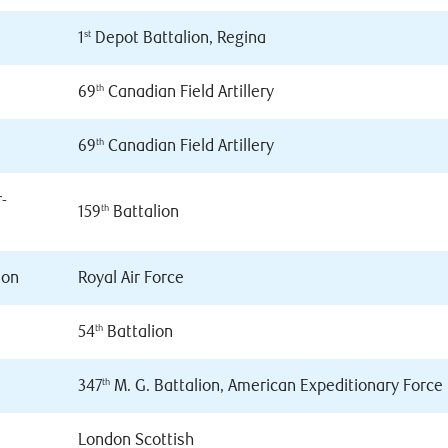
1
Depot Battalion, Regina
st
69
Canadian Field Artillery
th
69
Canadian Field Artillery
th
-
159
Battalion
th
ion
Royal Air Force
54
Battalion
th
347
M. G. Battalion, American Expeditionary Force
th
London Scottish