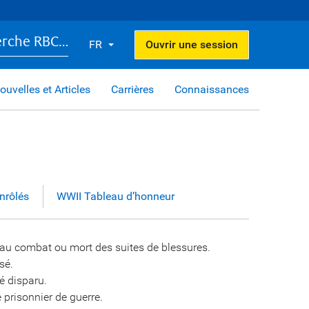
erche RBC…
FR
Ouvrir une session
ouvelles et Articles
Carrières
Connaissances
nrôlés
WWII Tableau d’honneur
au combat ou mort des suites de blessures.
sé.
é disparu.
é prisonnier de guerre.