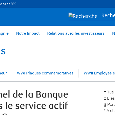
opos de RBC
Rech
agnie
Notre Impact
Relations avec les investisseurs
N
és
neur
WWI Plaques commémoratives
WWII Employés e
el de la Banque
† Tué 
‡ Bles
le service actif
§ Port
* A ét