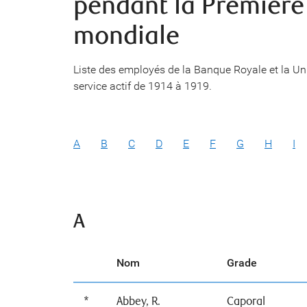
pendant la Première
mondiale
Liste des employés de la Banque Royale et la U
service actif de 1914 à 1919.
A
B
C
D
E
F
G
H
I
A
Nom
Grade
*
Abbey, R.
Caporal