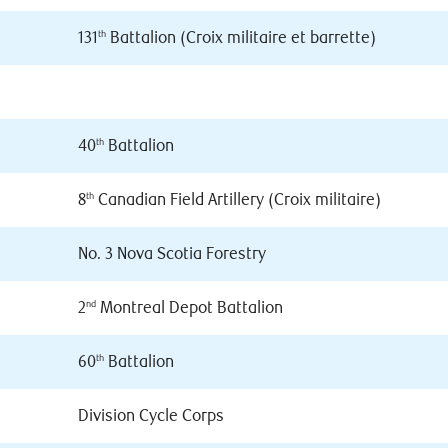
131
Battalion (Croix militaire et barrette)
th
40
Battalion
th
8
Canadian Field Artillery (Croix militaire)
th
No. 3 Nova Scotia Forestry
2
Montreal Depot Battalion
nd
60
Battalion
th
Division Cycle Corps