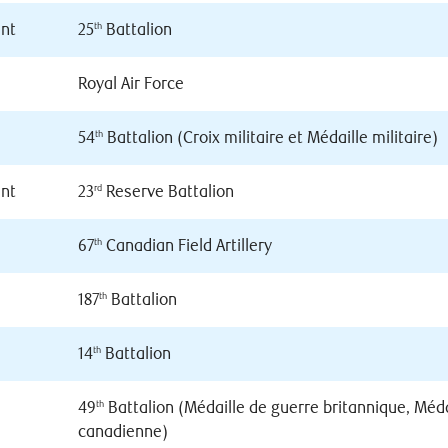
ant
25
Battalion
th
Royal Air Force
54
Battalion (Croix militaire et Médaille militaire)
th
ant
23
Reserve Battalion
rd
67
Canadian Field Artillery
th
187
Battalion
th
14
Battalion
th
49
Battalion (Médaille de guerre britannique, Médai
th
canadienne)