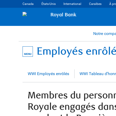
Canada
États-Unis
International
Caraïbes
À pr
Royal Bank
Notre comp
Employés enrôl
MENU
WWI Employés enrôlés
WWI Tableau d’hon
Membres du personn
Royale engagés dans 