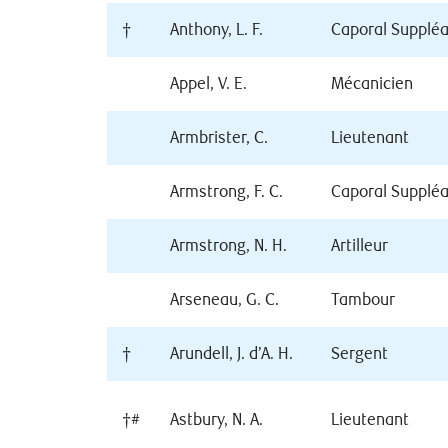
†
Anthony, L. F.
Caporal Supplé
Appel, V. E.
Mécanicien
Armbrister, C.
Lieutenant
Armstrong, F. C.
Caporal Supplé
Armstrong, N. H.
Artilleur
Arseneau, G. C.
Tambour
†
Arundell, J. d’A. H.
Sergent
†#
Astbury, N. A.
Lieutenant