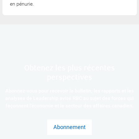
en pénurie.
Obtenez les plus récentes
perspectives
Abonnez-vous pour recevoir le bulletin, les rapports et les
analyses de Leadership avisé RBC au sujet des forces qui
façonnent l’économie et le secteur des affaires canadien.
Abonnement