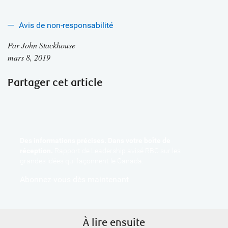
Avis de non-responsabilité
Par
John Stackhouse
mars 8, 2019
Partager cet article
Des informations précises. Dans votre boîte de
réception.
Rapport de Leadership avisé RBC sur les
grandes idées qui façonnent le Canada.
Abonnez-vous dès maintenant
À lire ensuite