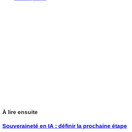
Des informations précises. Dans votre boîte de
réception.
Rapport de Leadership avisé RBC sur les
grandes idées qui façonnent le Canada.
Abonnez-vous dès maintenant
Des informations précises. Dans votre boîte de
réception.
Rapport de Leadership avisé RBC sur les
grandes idées qui façonnent le Canada.
Abonnez-vous dès maintenant
À lire ensuite
Souveraineté en IA : définir la prochaine étape