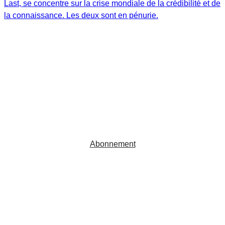
Last, se concentre sur la crise mondiale de la crédibilité et de
la connaissance. Les deux sont en pénurie.
Obtenez les plus récentes
perspectives
Abonnez-vous pour recevoir le bulletin, les rapports et
les analyses de Leadership avisé RBC au sujet des
forces qui façonnent l’économie et le secteur des
affaires canadien.
Abonnement