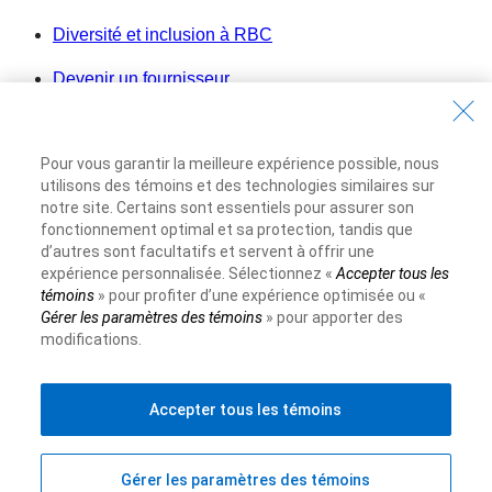
Diversité et inclusion à RBC
Devenir un fournisseur
Site Web de la Banque Royale du Canada,
©1995-
2026
Pour vous garantir la meilleure expérience possible, nous
utilisons des témoins et des technologies similaires sur
Conditions d’utilisation
notre site. Certains sont essentiels pour assurer son
Accessibilité
fonctionnement optimal et sa protection, tandis que
d’autres sont facultatifs et servent à offrir une
Protection des renseignements et Sécurité
expérience personnalisée. Sélectionnez «
Accepter tous les
témoins
» pour profiter d’une expérience optimisée ou «
Publicité et témoins
Gérer les paramètres des témoins
» pour apporter des
modifications.
Accepter tous les témoins
Gérer les paramètres des témoins