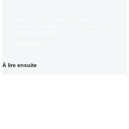
Abonnez-vous pour recevoir notre bulletin
d'information, nos rapports clés et les analyses du RBC
Climate Action Institute.
Abonnez-vous
À lire ensuite