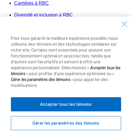
Carrières à RBC
Diversité et inclusion à RBC
Devenir un fournisseur
Pour vous garantir la meilleure expérience possible, nous
Site Web de la Banque Royale du Canada
©1995-
2026
utilisons des témoins et des technologies similaires sur
notre site. Certains sont essentiels pour assurer son
Conditions d’utilisation
fonctionnement optimal et sa protection, tandis que
Accessibilité
d’autres sont facultatifs et servent à offrir une
expérience personnalisée. Sélectionnez «
Accepter tous les
Protection des renseignements et Sécurité
témoins
» pour profiter d’une expérience optimisée ou «
Publicité et témoins
Gérer les paramètres des témoins
» pour apporter des
modifications.
Accepter tous les témoins
Gérer les paramètres des témoins
Haut