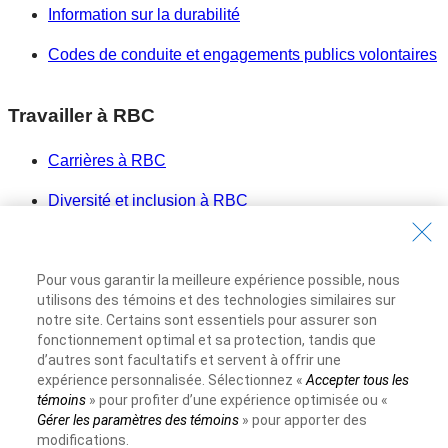
Information sur la durabilité
Codes de conduite et engagements publics volontaires
Travailler à RBC
Carrières à RBC
Diversité et inclusion à RBC
Devenir un fournisseur
Pour vous garantir la meilleure expérience possible, nous
Site Web de la Banque Royale du Canada
©1995-
2026
utilisons des témoins et des technologies similaires sur
notre site. Certains sont essentiels pour assurer son
Conditions d’utilisation
fonctionnement optimal et sa protection, tandis que
Accessibilité
d’autres sont facultatifs et servent à offrir une
expérience personnalisée. Sélectionnez «
Accepter tous les
Protection des renseignements et Sécurité
témoins
» pour profiter d’une expérience optimisée ou «
Publicité et témoins
Gérer les paramètres des témoins
» pour apporter des
modifications.