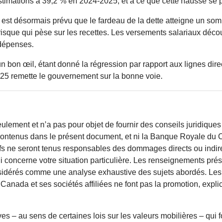
stimations à 39,2 % en 2024-2025, et à ce que cette hausse se
est désormais prévu que le fardeau de la dette atteigne un som
que qui pèse sur les recettes. Les versements salariaux découla
 dépenses.
 bon œil, étant donné la régression par rapport aux lignes direc
5 remette le gouvernement sur la bonne voie.
ulement et n’a pas pour objet de fournir des conseils juridiques 
contenus dans le présent document, et ni la Banque Royale du Ca
fs ne seront tenus responsables des dommages directs ou indirec
ui concerne votre situation particulière. Les renseignements prés
onsidérés comme une analyse exhaustive des sujets abordés. Les 
nada et ses sociétés affiliées ne font pas la promotion, explic
s – au sens de certaines lois sur les valeurs mobilières – qui 