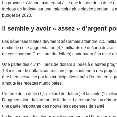
La province s’attend maintenant à ce que le ratio de la dette
fardeau de la dette sur une trajectoire plus élevée pendant la ma
budget de 2023.
Il semble y avoir « assez » d’argent po
Les dépenses totales devraient désormais atteindre 215 milliar
moitié de cette augmentation (4,7 milliards de dollars) devrai
de cette somme (1 milliard de dollars) contribuera à la mise 
Une partie des 4,7 milliards de dollars alloués à d’autres p
1,8 milliard de dollars sur trois ans), qui soutiendra des proj
être bien accueillie par les municipalités après l’entrée en vig
amputé les recettes municipales.
L’intérêt de la dette (1,1 milliard de dollars) et la santé (1 mi
l’augmentation du fardeau de la dette. La rémunération rétroact
une partie importante des nouvelles dépenses de santé.
Le financement des études postsecondaires est l’une des deux 