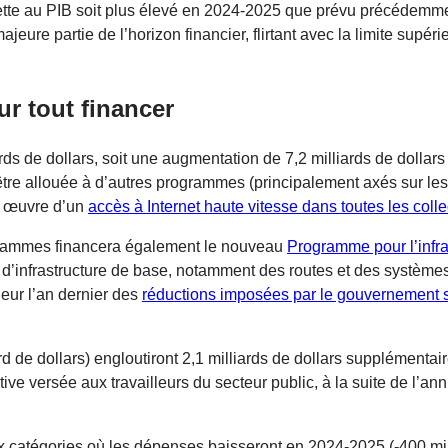
 nette au PIB soit plus élevé en 2024-2025 que prévu précédemm
jeure partie de l’horizon financier, flirtant avec la limite supéri
ur tout financer
ds de dollars, soit une augmentation de 7,2 milliards de dollars 
t être allouée à d’autres programmes (principalement axés sur le
en œuvre d’un
accès à Internet haute vitesse dans toutes les collec
rogrammes financera également le nouveau
Programme pour l’infra
ets d’infrastructure de base, notamment des routes et des systèmes
ueur l’an dernier des
réductions imposées par le gouvernement 
lliard de dollars) engloutiront 2,1 milliards de dollars supplémen
ive versée aux travailleurs du secteur public, à la suite de l’an
catégories où les dépenses baisseront en 2024-2025 (-400 milli