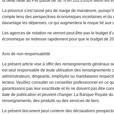
la dette nette au PIB passe de 38 % en 2023-2024 selon les e
La province s’est laissé peu de marge de manœuvre, puisqu’il 
compte tenu des perspectives économiques incertaines et du ris
davantage les dépenses, ce qui augmentera le risque lié aux
Les agences de notation ne verront peut-être pas le budget d’un
économique se redresse rapidement pour que le budget de 202
Avis de non-responsabilité
Le présent article vise à offrir des renseignements généraux se
est seul responsable de toute utilisation des renseignements 
administrateurs, dirigeants, employés ou mandataires respecti
lecteur. Veuillez consulter un conseiller professionnel en ce q
garantissons pas leur exactitude et ils ne doivent pas être c
date de publication et peuvent changer. La Banque Royale du Ca
renseignements, des produits ou des services de tiers.
Le présent document peut contenir des déclarations prospective