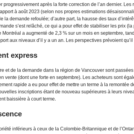
r progressivement après la forte correction de l’an dernier. Le
rapport à août 2023 (selon nos propres estimations désaisonnalis
de la demande refoulée; d’autre part, la hausse des taux d’intér
demande s’est relâché, ce qui a pour effet de stabiliser les prix (
e Montréal a augmenté de 2,3 % sur un mois en septembre, tandi
ort aux niveaux d’il y a un an. Les perspectives prévoient qu’
nt express
’offre et de la demande dans la région de Vancouver sont passées
 vente (dont une forte en septembre). Les acheteurs sont éga
ngement rapide a eu pour effet de mettre un terme à la remontée
uvelles inscriptions étant de nouveau supérieures à leurs nive
ent baissière à court terme.
escence
iété inférieurs à ceux de la Colombie-Britannique et de l’Onta