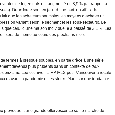
s reventes de logements ont augmenté de 8,9 % par rapport à
ées). Deux force sont en jeu : d’une part, un afflux de
êt fait que les acheteurs ont moins les moyens d’acheter un
la pression variant selon le segment et les sous-secteurs). Le
s que celui d’une maison individuelle a baissé de 2,1 %. Les
il en sera de même au cours des prochains mois.
 de fermes à presque souples, en partie grâce à une série
lement devenus plus prudents dans un contexte de taux
 des prix amorcée cet hiver. L’IPP MLS pour Vancouver a reculé
aux d’avant la pandémie et les stocks étant sur une tendance
rio provoquent une grande effervescence sur le marché de