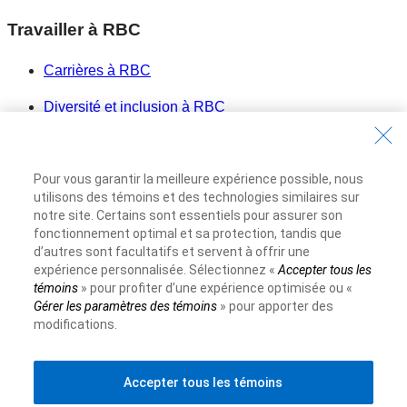
Travailler à RBC
Carrières à RBC
Diversité et inclusion à RBC
Devenir un fournisseur
Pour vous garantir la meilleure expérience possible, nous
Site Web de la Banque Royale du Canada
©1995-
2026
utilisons des témoins et des technologies similaires sur
notre site. Certains sont essentiels pour assurer son
Conditions d’utilisation
fonctionnement optimal et sa protection, tandis que
Accessibilité
d’autres sont facultatifs et servent à offrir une
expérience personnalisée. Sélectionnez «
Accepter tous les
Protection des renseignements et Sécurité
témoins
» pour profiter d’une expérience optimisée ou «
Publicité et témoins
Gérer les paramètres des témoins
» pour apporter des
modifications.
Accepter tous les témoins