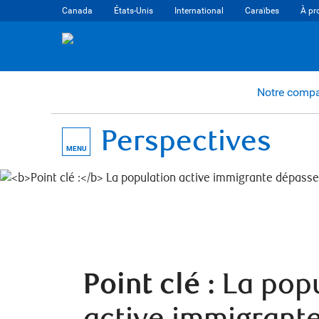
Canada
États-Unis
International
Caraïbes
À pr
Notre comp
Perspectives
MENU
Point clé :
La popu
active immigrant