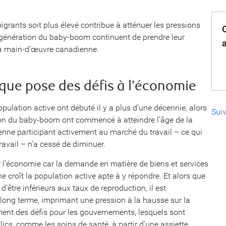
migrants soit plus élevé contribue à atténuer les pressions
génération du baby-boom continuent de prendre leur
e la main-d’œuvre canadienne.
que pose des défis à l’économie
pulation active ont débuté il y a plus d’une décennie, alors
Sui
on du baby-boom ont commencé à atteindre l’âge de la
dienne participant activement au marché du travail – ce qui
travail – n’a cessé de diminuer.
r l’économie car la demande en matière de biens et services
 croît la population active apte à y répondre. Et alors que
’être inférieurs aux taux de reproduction, il est
 long terme, imprimant une pression à la hausse sur la
ent des défis pour les gouvernements, lesquels sont
ics, comme les soins de santé, à partir d’une assiette