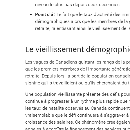
niveau le plus bas depuis deux décennies.
Point clé :
Le fait que le taux d’activité des im
démographiques alors que les membres de la 
retraite, ralentissant ainsi le vieillissement d
Le vieillissement démographi
Les vagues de Canadiens quittant les rangs de la po
que les premiers membres de l’importante générati
retraite. Depuis lors, la part de la population cana
signifie qu’ils travaillaient ou qu’ils cherchaient du 
Une population vieillissante présente des défis pou
continue à progresser à un rythme plus rapide que ne
les taux de natalité observés au Canada continuent d
vraisemblable que le défi continuera à s’aggraver à
croissance des salaires. Ce phénomène crée égalem
appelés à accroître le financement des services publ