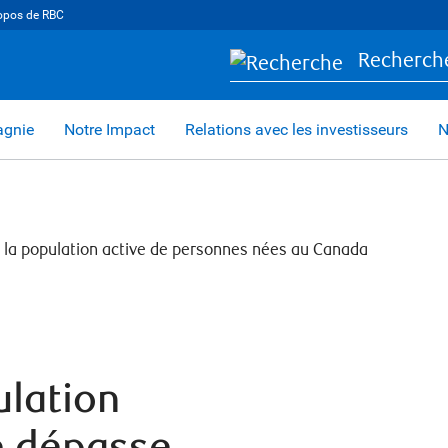
opos de RBC
Recherch
agnie
Notre Impact
Relations avec les investisseurs
N
lation
e dépasse