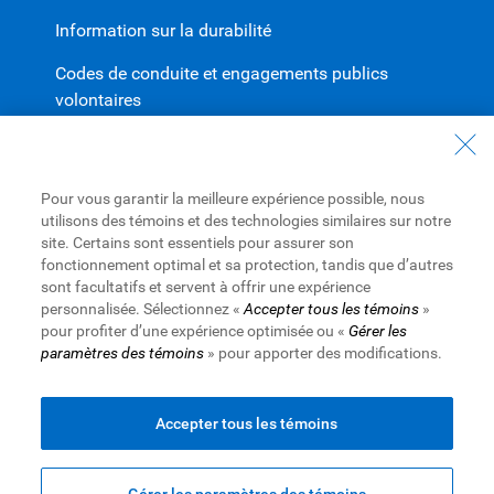
Information sur la durabilité
Codes de conduite et engagements publics
volontaires
Travailler à RBC
Carrières à RBC
Pour vous garantir la meilleure expérience possible, nous
utilisons des témoins et des technologies similaires sur notre
Diversité et inclusion à RBC
site. Certains sont essentiels pour assurer son
fonctionnement optimal et sa protection, tandis que d’autres
Devenir un fournisseur
sont facultatifs et servent à offrir une expérience
personnalisée. Sélectionnez «
Accepter tous les témoins
»
pour profiter d’une expérience optimisée ou «
Gérer les
paramètres des témoins
» pour apporter des modifications.
Site Web de la Banque Royale du Canada
©1995-
2026
Conditions d’utilisation
Accessibilité
Protection des renseignements et Sécurité
Publicité et témoins
Accepter tous les témoins