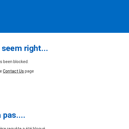
seem right...
as been blocked.
he
Contact Us
page
pas....
ère requête a été bloqué.