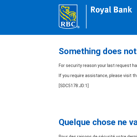
Something does not 
For security reason your last request h
If you require assistance, please visit t
[SDC5178:JD:1]
Quelque chose ne va 
Pour des raisons de sécurité votre derni