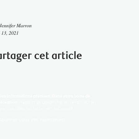
Jennifer Marron
l 13, 2021
artager cet article
Des informations précises. Dans votre boîte de
réception.
Rapport de Leadership avisé RBC sur les
grandes idées qui façonnent le Canada.
Abonnez-vous dès maintenant