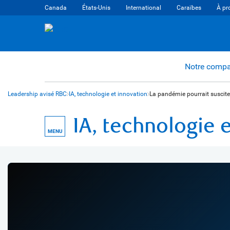
Canada
États-Unis
International
Caraïbes
À pr
Notre comp
Leadership avisé RBC
IA, technologie et innovation
La pandémie pourrait susciter
IA, technologie 
MENU