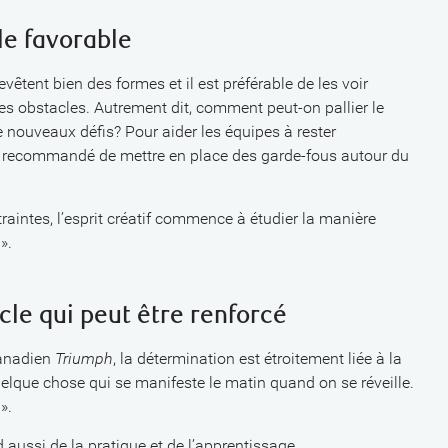
le favorable
evêtent bien des formes et il est préférable de les voir
s obstacles. Autrement dit, comment peut-on pallier le
nouveaux défis? Pour aider les équipes à rester
 est recommandé de mettre en place des garde-fous autour du
aintes, l’esprit créatif commence à étudier la manière
».
cle qui peut être renforcé
canadien
Triumph
, la détermination est étroitement liée à la
quelque chose qui se manifeste le matin quand on se réveille.
».
d aussi de la pratique et de l’apprentissage.