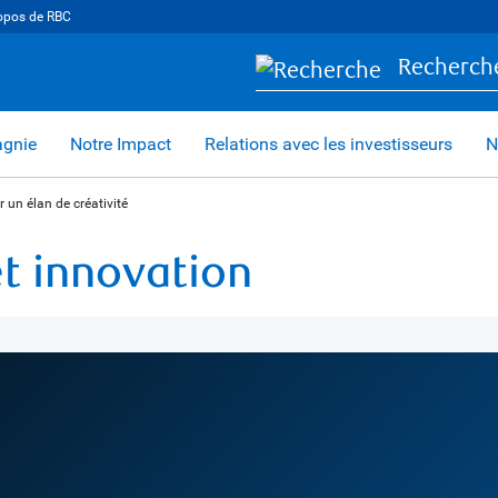
opos de RBC
Recherch
agnie
Notre Impact
Relations avec les investisseurs
N
 un élan de créativité
et innovation