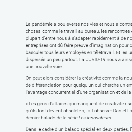
La pandémie a bouleversé nos vies et nous a contr
choses, comme le travail au bureau, les rencontres e
plupart d’entre nous à s’adapter rapidement à de nouv
entreprises ont dû faire preuve d’imagination pour c
basculer tous leurs employés en télétravail. Et les 
dispersés un peu partout. La COVID-19 nous a ainsi 
une nouvelle voie.
On peut alors considérer la créativité comme la nouv
de différenciation pour quelqu’un qui cherche un emp
l’avantage concurrentiel d’une organisation et de la
« Les gens d’affaires qui manquent de créativité ris
qu’ils font devient obsolète », fait observer Daniel 
dernier balado de la série
Les innovateurs
.
Dans le cadre d’un balado spécial en deux parties, l