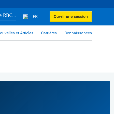
e RBC…
FR
Ouvrir une session
ouvelles et Articles
Carrières
Connaissances