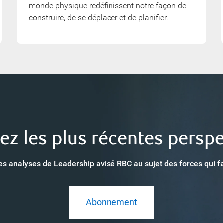
monde physique redéfinissent notre façon de
construire, de se déplacer et de planifier.
ez les plus récentes perspe
 les analyses de Leadership avisé RBC au sujet des forces qui f
Abonnement