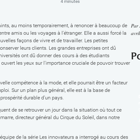
4 minutes
Par
aints, au moins temporairement, à renoncer à beaucoup de
avri
ntre amis ou les voyages à l’étranger. Elle a aussi forcé la
elles façons de vivre et de travailler. Les petites
onserver leurs clients. Les grandes entreprises ont dû
P
universités ont dû donner des cours à des étudiants
ouvert les yeux sur l’importance cruciale de pouvoir trouver
elle compétence à la mode, et elle pourrait être un facteur
loi. Sur un plan plus général, elle est à la base de
 prospérité durable d’un pays.
quent de se retrouver un jour dans la situation où tout ce
Lamarre, directeur général du Cirque du Soleil, dans notre
’équipe de la série Les innovateurs a interrogé au cours des