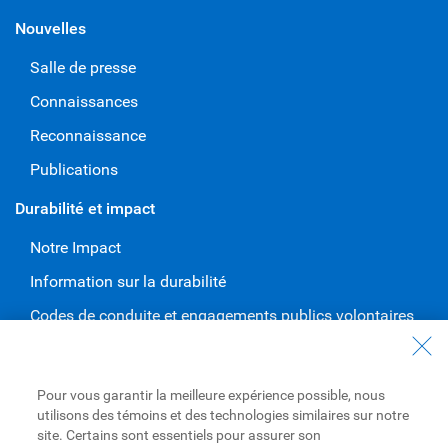
Nouvelles
Salle de presse
Connaissances
Reconnaissance
Publications
Durabilité et impact
Notre Impact
Information sur la durabilité
Codes de conduite et engagements publics volontaires
Travailler à RBC
Carrières à RBC
Pour vous garantir la meilleure expérience possible, nous
utilisons des témoins et des technologies similaires sur notre
Diversité et inclusion à RBC
site. Certains sont essentiels pour assurer son