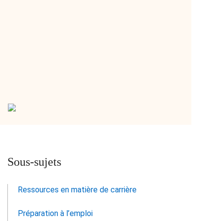
Hopcarrière, optimisé par FutureFit AI :
Découvrez et libérez votre potentiel
professionnel
Utilisez cet outil de gestion de carrière gratuit et
intelligent qui se fonde sur vos aptitudes
professionnelles, vos intérêts, votre expérience…
Sous-sujets
Ressources en matière de carrière
Préparation à l’emploi