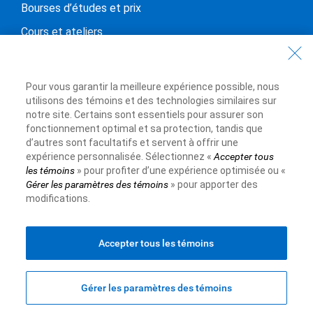
Bourses d’études et prix
Cours et ateliers
Événements
À propos de RBC
Pour vous garantir la meilleure expérience possible, nous
utilisons des témoins et des technologies similaires sur
Notre compagnie
notre site. Certains sont essentiels pour assurer son
fonctionnement optimal et sa protection, tandis que
Notre impact
d’autres sont facultatifs et servent à offrir une
Présenter une demande de financement
expérience personnalisée. Sélectionnez «
Accepter tous
les témoins
» pour profiter d’une expérience optimisée ou «
Gérer les paramètres des témoins
» pour apporter des
modifications.
Site Web de la Banque Royale du Canada,
©1995-
2026
Conditions d’utilisation
Accessibilité
Protection des renseignements et Sécurité
Publicité et témoins
Accepter tous les témoins
Gérer les paramètres des témoins
Haut