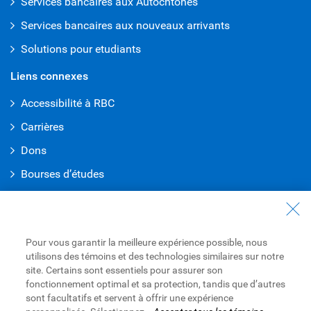
Services bancaires aux Autochtones
Services bancaires aux nouveaux arrivants
Solutions pour etudiants
Liens connexes
Accessibilité à RBC
Carrières
Dons
Bourses d’études
Notre impact
Les Autochtones et RBC
Pour vous garantir la meilleure expérience possible, nous
À propos de RBC
utilisons des témoins et des technologies similaires sur notre
site. Certains sont essentiels pour assurer son
Pour en savoir plus à propos de RBC
fonctionnement optimal et sa protection, tandis que d’autres
Salle de presse
sont facultatifs et servent à offrir une expérience